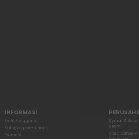
INFORMASI
PERUSAHA
Profil Pengguna
Syarat & Keten
Resmi
Kategori permainan
Cara Daftar Mi
Promosi
Registrasi