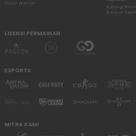
Aturan promosi
Hubungi Miliar
Bantuan Resm
LISENSI PERMAINAN
ESPORTS
MITRA KAMI