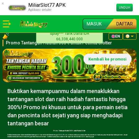
×
MiliarSlot77 APK
UNDUH
Aplikasi seluler
MASUK
DAFTAR
dplay*** Tarik Dana IDR
EN
66,338,440.000
Promo Tantangan Hadiah 300% untuk Pecinta Slotter
Kembali ke promosi
Buktikan kemampuanmu dalam menaklukkan
tantangan slot dan raih hadiah fantastis hingga
300%! Promo ini khusus untuk para pemain setia
dan pencinta slot sejati yang siap menghadapi
tantangan besar
Promo Tantangan Hadiah 300% untuk Pecinta Slotter
Buktikan kemampuanmu dalam menaklukkan tantangan slot dan raih hadiah fantastis hingga 300%! Promo ini khusus untuk para pemain setia dan pencinta slot sejati yang siap menghadapi tantangan besar. Jangan
lewatkan kesempatan emas ini untuk menggandakan keseruan bermain — buktikan bahwa kamu adalah slotter sejati dan rebut hadiah 300% sekarang juga!