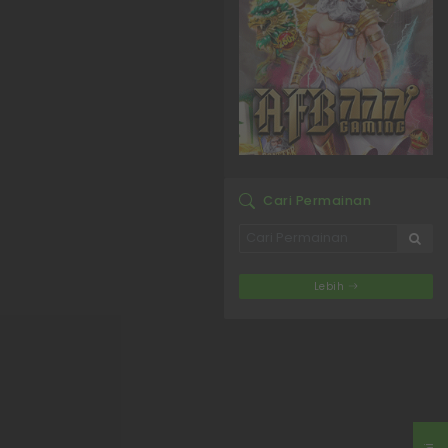
Cari Permainan
Lebih