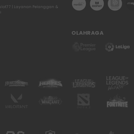
slot77 | Layanan Pelanggan &
i
OLAHRAGA