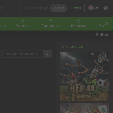
EN
Masuk
Daftar
nan
Promosi
Turnamen
E-Kasino
Referra
🤑 MiliarSlot77.c
Unggulan