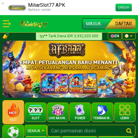
×
MiliarSlot77 APK
UNDUH
Aplikasi seluler
MASUK
DAFTAR
Nhorviso**** Setor Dana IDR
EN
32,077,795.000
Previous
Next
SLOT
LIVE KASINO
POKER
TEMBAK IKAN
LEBIH
HOT
SEMUA