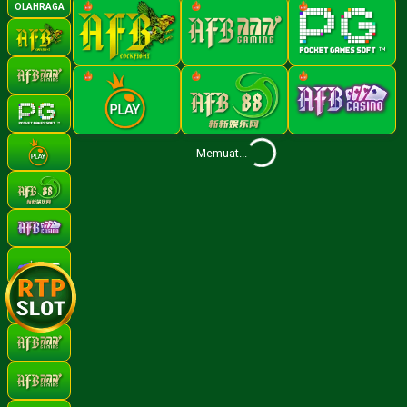
hot
hot
hot
OLAHRAGA
hot
hot
hot
Memuat...