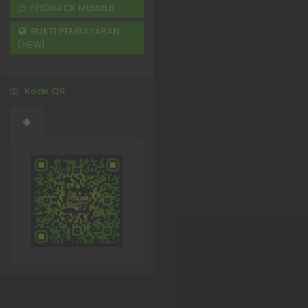
FEEDBACK MEMBER
BUKTI PEMBAYARAN
(NEW)
Kode QR