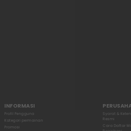
INFORMASI
PERUSAHA
Profil Pengguna
Syarat & Keten
Resmi
Kategori permainan
Cara Daftar Mi
Promosi
Registrasi