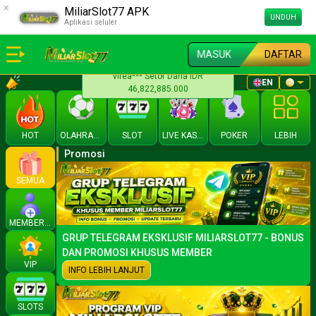
×
MiliarSlot77 APK
UNDUH
Aplikasi seluler
MASUK
DAFTAR
EN
HOT
OLAHRAGA
SLOT
LIVE KASINO
POKER
LEBIH
Promosi
SEMUA
MEMBER BARU
GRUP TELEGRAM EKSKLUSIF MILIARSLOT77 - BONUS
DAN PROMOSI KHUSUS MEMBER
VIP
INFO LEBIH LANJUT
SLOTS