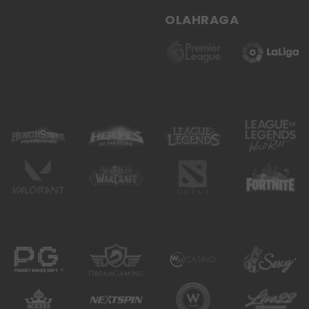
di layar utama hp anda atau
dapatkan setiap hari dan juga
pc untuk memberikan rasa
OLAHRAGA
Kesimpulan
setiap bulan.
transparant Miliarslot77
ng ditawarkan,
Miliarslot77
benar-benar menjadi tempat terbaik bagi p
dengan para pemain.
PERMAINAN
tkan peluang kemenangan, teknologi canggih untuk kenyamanan be
anggan yang profesional, semua elemen ini menjadikan
Miliarslot77
s
PROFESIONAL DAN
STATISTIK
an slot yang berkualitas, aman, dan selalu siap melayani,
Miliarsl
BERTANGGUNG
TARUHAN
an sensasi bermain di platform yang benar-benar mengutamakan kep
JAWAB
Kurang lebih 200an turnamen
FAQ - Tanya Jawab Seputar Miliarslot77
semua tersedia di olahraga
Miliarslot77 berusaha untuk
yang menampilkan semua
menyediakan wadah hiburan
t online yang gampang diakses, banyak pilihan game, aman, dan terken
jadwal pertandingan
kepada semua pemain kami
termasuk informasi tim dan
dengan jalur yang positif
er?
informasi detail lainnya.
secara profesional dengan
ng sering banget keluar scatter. Jadi peluang buat dapat jackpot ter
tanggung jawab besar demi
ot77?
memberikan keyakinan
SSL buat lindungi data, plus ada cek rutin biar nggak gampang diretas
kepercayaan bagi anda.
ensi resmi dari badan internasional. Jadi mainnya fair, nggak ada yang
KEAMANAN
ungi siapa?
TERJAGA
 Bisa chat langsung, kirim email, atau telpon. Semua ramah dan cepa
Keamanan sistem terbaik dan
aman. Privasi anda akan
menjadi satu yang utama
untuk dapat kami lindungi