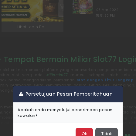
05 Mar 2022
15:51:50 PM
Lihat Lebih Banyak
Lihat Lebih Banyak
 Tempat Bermain Miliar Slot77 Login
slot online, mencari platform yang menawarkan pengalaman bermain
 situs slot yang ada,
Miliarslot77
muncul sebagai salah satu de
i tidak hanya menghadirkan permainan
slot dengan fitur lengkap
d
amin keamanan serta kenyamanan dalam setiap sesi permainan. 
yang ditawarkan oleh
Miliarslot77
.
Persetujuan Pesan Pemberitahuan
Keunggulan Bermain di Miliarslot77
in memilih
Miliarslot77
adalah berkat kemudahan akses serta fitur ya
Apakah anda menyetujui penerimaan pesan
ungkinkan pemain langsung terjun ke permainan tanpa kendala. Selain
kawalan?
emberikan peluang kemenangan lebih tinggi. Fitur scatter yang m
BACA LEBIH LANJUT
osi belaka, tetapi sebuah kenyataan yang diakui oleh banyak pemain.
tuk memenangkan jackpot besar.
Ok
Tidak