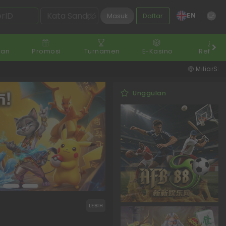
EN
Masuk
Daftar
nan
Promosi
Turnamen
E-Kasino
Referra
🤑 MiliarSlot77.com Mi
Unggulan
Selanjutnya
LEBIH