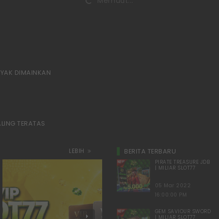
Memuat...
NYAK DIMAINKAN
LING TERATAS
LEBIH
BERITA TERBARU
PIRATE TREASURE JDB
| MILIAR SLOT77
05 Mar 2022
16:00:00 PM
GEM SAVIOUR SWORD
| MILIAR SLOT77