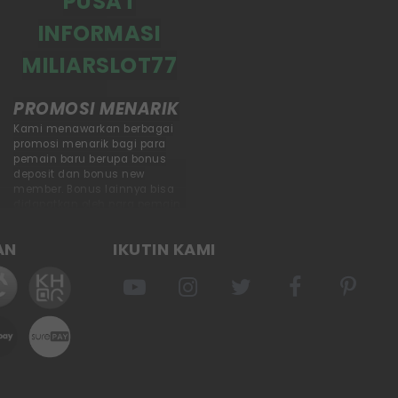
PUSAT
 Bermain
pengalaman bermain yang lancar
INFORMASI
nimalisir lag dan mempercepat
ng mendalam menambah keseruan
MILIARSLOT77
maupun di ponsel, sehingga para
PROMOSI MENARIK
nggih
Kami menawarkan berbagai
engan serius. Situs ini telah
promosi menarik bagi para
ransaksi pemain. Dengan sistem
pemain baru berupa bonus
salahgunakan oleh pihak ketiga.
deposit dan bonus new
olid dan tidak mudah diretas.
member. Bonus lainnya bisa
didapatkan oleh para pemain
lama.
s perjudian yang diakui secara
nal yang transparan dan adil.
AN
IKUTIN KAMI
METODE SETORAN
ak perlu khawatir akan adanya
gawasan regulasi yang ketat,
Kami memberikan alternatif
setoran terbaik selain transfer
melalui bank dapat juga
dengan cara lainnya seperti
Pulsa, E-payment dan masih
gan pelanggan mereka tersedia
banyak metode setoran lain
ki pertanyaan. Dengan berbagai
yang kami sediakan.
uan dengan cepat dan tepat. Tim
ngalaman bermain Anda berjalan